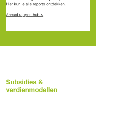
Hier kun je alle reports ontdekken.
Annual rapport hub >
Subsidies &
verdienmodellen
Verdienmodellen gebaseerd op
schone energie en subsidiekansen