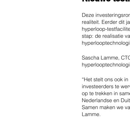
Deze investeringsro
realiteit. Eerder di
hyperloop-testfacilit
stap: de realisatie v
hyperlooptechnologi
Sascha Lamme, CTO, H
hyperlooptechnolog
“Het stelt ons ook i
investeerders te we
op te trekken in sa
Nederlandse en Duit
Samen maken we van 
Lamme.