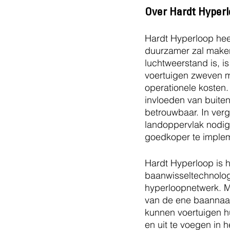
Over Hardt Hyperl
Hardt Hyperloop heef
duurzamer zal maken
luchtweerstand is, i
voertuigen zweven ma
operationele kosten
invloeden van buitena
betrouwbaar. In verg
landoppervlak nodig
goedkoper te implem
Hardt Hyperloop is h
baanwisseltechnologi
hyperloopnetwerk. M
van de ene baannaa
kunnen voertuigen h
en uit te voegen in