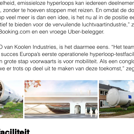
lheid, emissieloze hyperloops kan iedereen deelnemen i
, zonder te hoeven stoppen met reizen. En omdat de do
p veel meer is dan een idee, is het nu al in de positie 
ief te bieden voor de vervuilende luchtvaartindustrie,” 
Booking.com en een vroege Uber-belegger.
O van Koolen Industries, is het daarmee eens. “Het tea
succes Europa’s eerste operationele hyperloop-testfacili
n grote stap voorwaarts is voor mobiliteit. Als een cong
we er trots op deel uit te maken van deze toekomst,” zeg
ciliteit