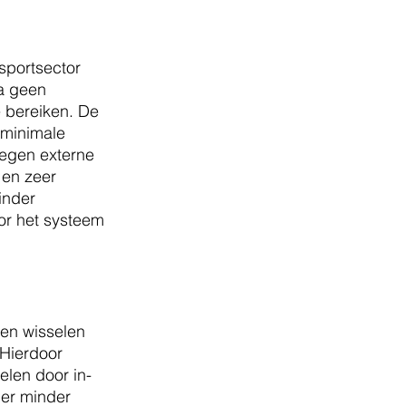
sportsector 
a geen 
 bereiken. De 
 minimale 
egen externe 
 en zeer 
inder 
or het systeem 
 
en wisselen 
Hierdoor 
len door in- 
er minder 