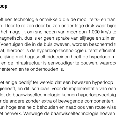
oop
t een technologie ontwikkeld die de mobiliteits- en tran
. Door te reizen door buizen onder lage druk waar bijn
s het mogelijk om snelheden van meer dan 1.000 km/u te
gnetisch, dus is er geen sprake van slijtage en zijn er
. Voertuigen die in de buis zweven, worden beschermd t
f, hierdoor is de hyperloop-technologie uiterst efficiënt
elijking met hogesnelheidstreinen heeft de hyperloop m
 en de infrastructuur is eenvoudiger te bouwen, waardo
enteren en te onderhouden is.
et enige bedrijf ter wereld dat een bewezen hyperloop 
eheeft, en dit iscruciaal voor de implementatie van een
et de baanwisseltechnologie kunnen hyperloopvoertuig
r de andere zonder extra of bewegende componenten. 
un hoge snelheid behouden en naadloos van route wisse
 het netwerk. Vanwege de baanwisseltechnologie hoeven 