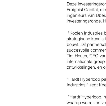
Deze investeringsro
Freigeist Capital, 
ingenieurs van Uber
investeringsronde. H
 “Koolen Industries brengt niet alleen geld mee, maar het heeft ook fenomenale 
strategische kennis 
bouwt. Dit partnersc
succesvolle commerc
Tim Houter, CEO van
internationale groep
ontwikkelingen, en 
“Hardt Hyperloop pas
Industries,” zegt Ke
 “Hardt Hyperloop, met zijn revolutionaire hyperloop-baanwisseltechnologie, zal de manier 
waarop we reizen ver