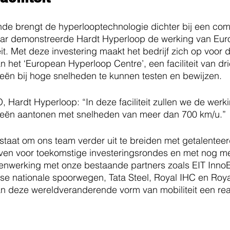
nde brengt de hyperlooptechnologie dichter bij een com
t jaar demonstreerde Hardt Hyperloop de werking van Eur
eit. Met deze investering maakt het bedrijf zich op voor
an het ‘European Hyperloop Centre’, een faciliteit van dr
eën bij hoge snelheden te kunnen testen en bewijzen.
ardt Hyperloop: “In deze faciliteit zullen we de werki
ieën aantonen met snelheden van meer dan 700 km/u.”
n staat om ons team verder uit te breiden met getalente
rven voor toekomstige investeringsrondes en met nog me
menwerking met onze bestaande partners zoals EIT InnoE
se nationale spoorwegen, Tata Steel, Royal IHC en Roy
deze wereldveranderende vorm van mobiliteit een realit