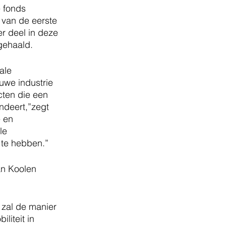
 fonds 
 van de eerste 
r deel in deze 
pgehaald.
uwe industrie 
cten die een 
deert,”zegt 
 en 
le 
 te hebben.” 
an Koolen 
liteit in 