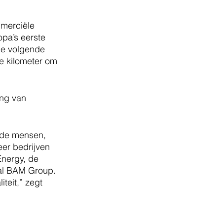
merciële 
opa’s eerste 
 de volgende 
ie kilometer om 
ng van 
erde mensen, 
er bedrijven 
nergy, de 
al BAM Group. 
eit,” zegt 