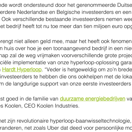
nde wordt ondersteund door het gerenommeerde Duitse
meerdere Nederlandse en Belgische investeerders en een
. Ook verschillende bestaande investeerders nemen wee
et bedrijf heeft tot nu toe meer dan tien miljoen euro o
in huis over hoe je een toonaangevend bedrijf in een nie
hap zal de weg vrijmaken voorverschillende grote proje
iële implementatie van onze hyperloop-oplossing garan
 
Hardt Hyperloop
. “Veder is hetgeweldig om zo’n brede
 investeerders te hebben die ons ookhelpen met de loka
om de langdurige support van onze eerste investeerders
t goed in de familie van 
duurzame energiebedrijven
 v
es Koolen, CEO Koolen Industries.
anderen, net zoals Uber dat deed voor persoonlijke mobi