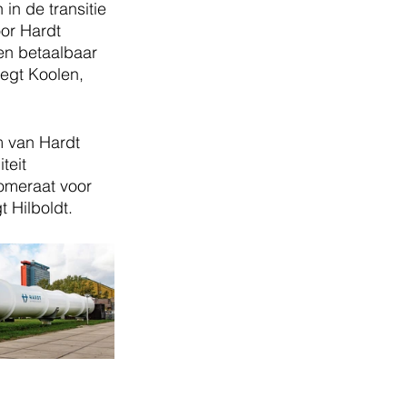
n de transitie 
or Hardt 
een betaalbaar 
zegt Koolen, 
m van Hardt 
teit 
lomeraat voor 
t Hilboldt.