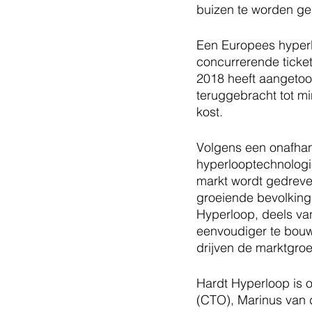
buizen te worden ge
Een Europees hyperl
concurrerende ticket
2018 heeft aangetoo
teruggebracht tot m
kost.
Volgens een onafhank
hyperlooptechnologie
markt wordt gedreven
groeiende bevolking 
Hyperloop, deels va
eenvoudiger te bouwe
drijven de marktgroe
Hardt Hyperloop is 
(CTO), Marinus van 