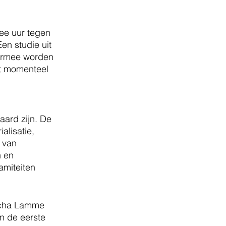
ee uur tegen 
en studie uit 
iermee worden 
et momenteel 
aard zijn. De 
alisatie, 
 van 
 en 
amiteiten 
scha Lamme 
n de eerste 