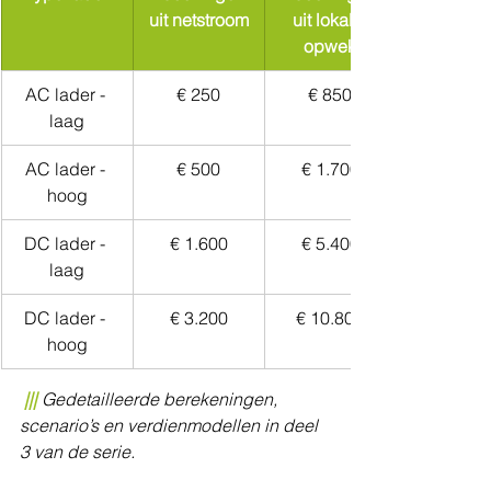
uit netstroom
uit lokale 
opwek
AC lader - 
€ 250
€ 850
laag
AC lader - 
€ 500
€ 1.700
hoog
DC lader - 
€ 1.600
€ 5.400
laag
DC lader - 
€ 3.200
€ 10.800
hoog
​ 
|||
Gedetailleerde berekeningen, 
scenario’s en verdienmodellen in deel 
3 van de serie.