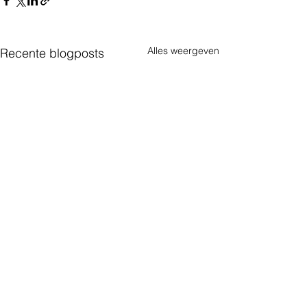
Alles weergeven
Recente blogposts
ParkBee
Opmerkingen
Greeniuz